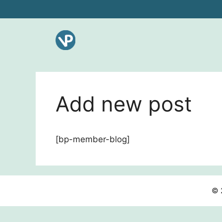
Ga
naar
de
inhoud
Add new post
[bp-member-blog]
© 