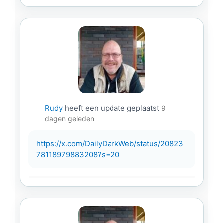
Rudy
heeft een update geplaatst
9
dagen geleden
https://x.com/DailyDarkWeb/status/20823
78118979883208?s=20