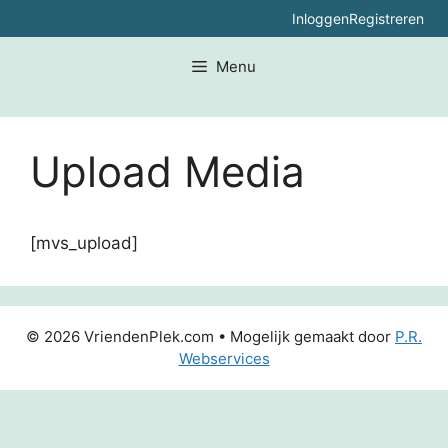
Ga
Inloggen
Registreren
naar
de
Menu
inhoud
Upload Media
[mvs_upload]
© 2026 VriendenPlek.com • Mogelijk gemaakt door
P.R.
Webservices