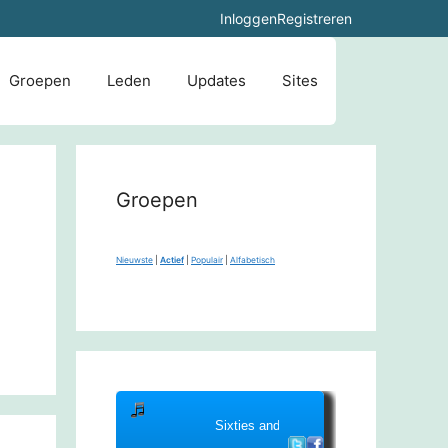
Inloggen
Registreren
Groepen
Leden
Updates
Sites
Groepen
Nieuwste
|
Actief
|
Populair
|
Alfabetisch