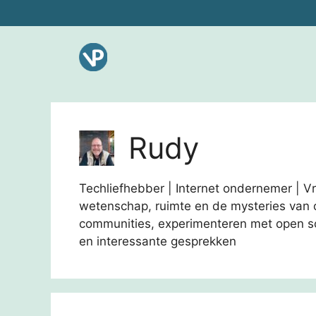
Ga
naar
de
inhoud
Rudy
Techliefhebber | Internet ondernemer | Vr
wetenschap, ruimte en de mysteries van o
communities, experimenteren met open so
en interessante gesprekken